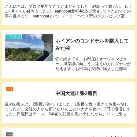
こんにちは、ブログ更新できていませんでした、継続って難しい。もう
1ヶ月くらい経ちましたが、earthboat北軽井沢に宿泊してきたのでその
事を書きます。earthboatとはトレーラーハウス型のグランピング宿泊
施設で、サウナと焚き火を楽しめ...
不動産投資
ホイアンのコンドテルを購入して
みた④
③の続きです。お部屋はオーシャンビュ
ー、海岸線の向こう、遠くの方にダナンが
見えます。お部屋は実際に購入した部屋
は、1ベッドルームですが、先に予約が入
っていて、宿泊できず、少し狭いスタジオ
タイプのお部屋でした。それでも全然問題
なし。実際に泊ま...
旅行
中国大連出張2週目
最初の週末と、2週目が終わりました。1週目で食べ過ぎてお腹を壊し
ましたが、会社の人から頂いたりんごとバナナを食べ、2日で復活しま
した。日曜日はテニス。6年前の記憶を思い出しながら、バスに乗って
テニスコート開発区庭球中心に向かいます。6年前に...
Fire