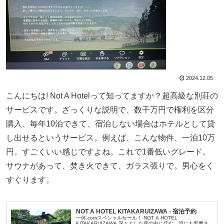
2024.12.05
こんにちは! Not A Hotelって知ってますか？超高級な別荘の
サービスです。ざっくりな説明で、数千万円で権利を区分
購入、毎年10泊できて、宿泊しない場合はホテルとして貸
し出せるというサービス。例えば、こんな物件、一泊10万
円。すごくいい感じですよね。これで1番低いグレード。
サウナがあって、焚き火できて、ガラス張りで。男心をく
すぐります。
NOT A HOTEL KITAKARUIZAWA - 宿泊予約
一休.comスペシャルセール！ NOT A HOTEL
KITAKARUIZAWA 深々とした森の中に佇む、誰にも邪魔さ