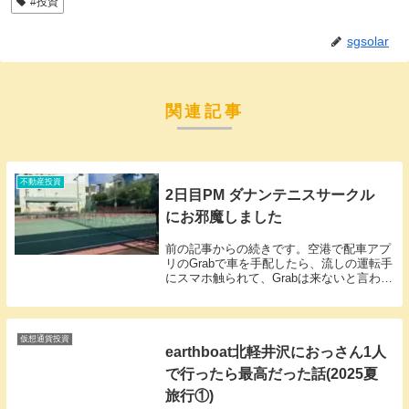
#投資
sgsolar
関連記事
不動産投資
2日目PM ダナンテニスサークル
にお邪魔しました
前の記事からの続きです。空港で配車アプ
リのGrabで車を手配したら、流しの運転手
にスマホ触られて、Grabは来ないと言われ
てキャンセルさせられ、俺のに乗れと。こ
れって乗ったら後でぼったくられるやつじ
ゃんと思い、心を強く持ってNo!と言って
追...
仮想通貨投資
earthboat北軽井沢におっさん1人
で行ったら最高だった話(2025夏
旅行①)