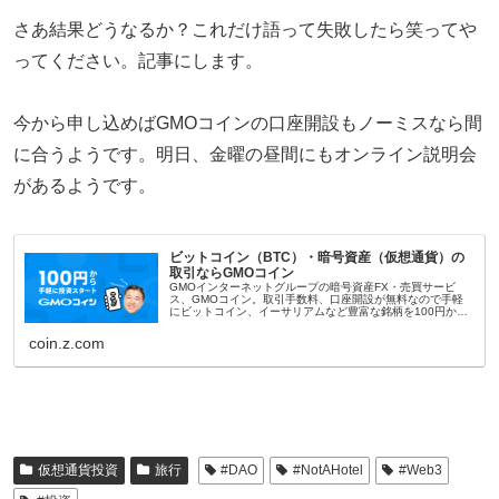
さあ結果どうなるか？これだけ語って失敗したら笑ってや
ってください。記事にします。
今から申し込めばGMOコインの口座開設もノーミスなら間
に合うようです。明日、金曜の昼間にもオンライン説明会
があるようです。
ビットコイン（BTC）・暗号資産（仮想通貨）の
取引ならGMOコイン
GMOインターネットグループの暗号資産FX・売買サービ
ス、GMOコイン。取引手数料、口座開設が無料なので手軽
にビットコイン、イーサリアムなど豊富な銘柄を100円から
取引可能。セキュリティ・サポート体制も充実で、いつでも
安心・安全にお取引いた...
coin.z.com
仮想通貨投資
旅行
#DAO
#NotAHotel
#Web3