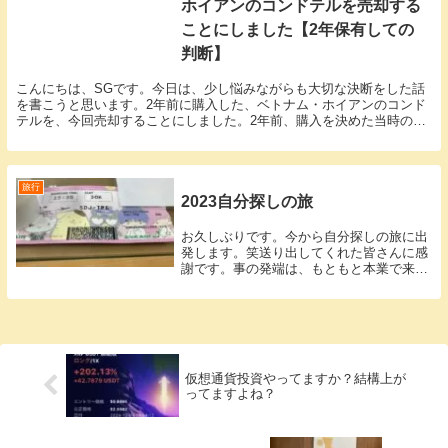
ホイアンのコンドテルを売却する
ことにしました【2年保有しての
判断】
こんにちは、SGです。今日は、少し悩みながらも大切な決断をした話
を書こうと思います。2年前に購入した、ベトナム・ホイアンのコンド
テルを、今回売却することにしました。2年前、購入を決めた当時の記
事はこちらです。購入時の考えや、現地の雰囲気につ...
旅行
2023自分探しの旅
お久しぶりです。今から自分探しの旅に出
発します。笑送り出してくれた皆さんに感
謝です。事の発端は、もともと本業で来週
7/30から海外出張に行くことになりまし
た。お盆休みも働くことになるので、振替
で、出張前の1週間夏休みを取る、という
事になりま...
仮想通貨投資やってますか？結構上が
ってますよね？