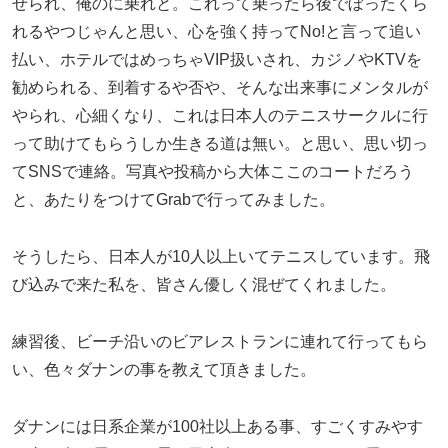
せられ、俺のに乗れと。これって乗ったら後でぼったくら
れるやつじゃんと思い、心を強く持ってNo!と言って追い
払い、ホテルではめっちゃVIP扱いされ、カジノやKTVを
勧められる、到着するや否や、そんな出来事にメンタルが
やられ、心細くなり、これは日本人のテニスサークルに行
って助けてもらうしか生きる道は無い。と思い、思い切っ
てSNSで連絡。写真や投稿から大体ここのコートだろう
と、あたりをつけてGrabで行ってみました。
そうしたら、日本人が10人以上いてテニスしています。飛
び込みで来た私を、皆さん優しく混ぜてくれました。
練習後、ビーチ沿いのビアレストランに連れて行ってもら
い、色々ダナンの事を教えて頂きました。
ダナンには日系企業が100社以上ある事、すごくすみやす