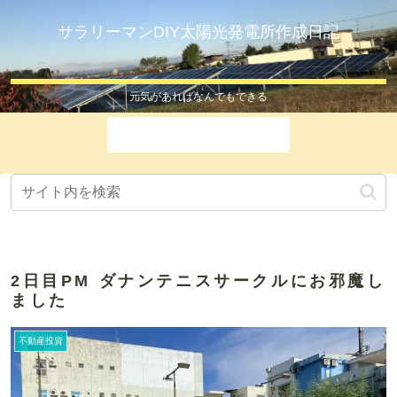
サラリーマンDIY太陽光発電所作成日記
元気があればなんでもできる
ホーム
2日目PM ダナンテニスサークルにお邪魔し
ました
不動産投資