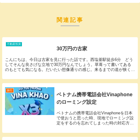
関連記事
不動産投資
30万円の古家
こんにちは、今日は古家を見に行った話です。西塩釜駅徒歩6分 どう
してそんな良さげな立地で30万円なんでしょう。草葺って書いてある
のもとても気になる。だいたい想像通りの感じ。来るまでの道が狭く、
軽自動車しか通れない。これは解体するにもダンプが...
旅行
ベトナム携帯電話会社Vinaphone
のローミング設定
ベトナムの携帯電話会社Vinaphoneを日本
で使おうと思った時、現地でローミング設
定をするのを忘れてしまった時の対応方
法。こんなニッチなテーマ、困っている人
いるのか？と思いながら、他に検索しても
出てこなかった事と、Vinaphoneの対応...