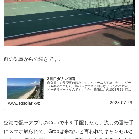
前の記事からの続きです。
2日目ダナン到着
自分探しの旅記事の続きです。ベトナムも初めてだし、ダナ
ンも初めてでした。調べるまで全く知らなかったのですが、
ビーチリゾートなんです。しかも物価はこの2023年7月時点
で日本の半分くらいの感覚です。Grabという配車アプリで空
港からホテルに移...
2023.07.29
www.sgsolar.xyz
空港で配車アプリのGrabで車を手配したら、流しの運転手
にスマホ触られて、Grabは来ないと言われてキャンセルさ