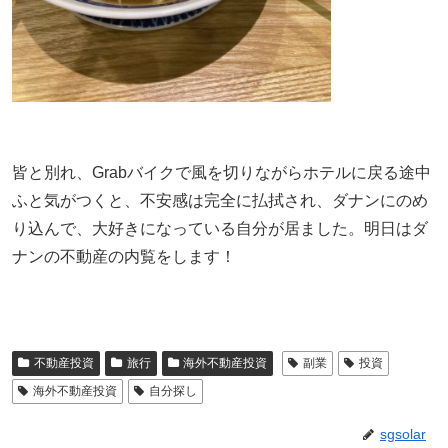
皆と別れ、Grabバイクで風を切りながらホテルに戻る途中
ふと気がつくと、不安感は完全に払拭され、ダナンにのめ
り込んで、大好きになっている自分が居ました。明日はダ
ナンの不動産の内覧をします！
不動産投資
旅行
海外不動産投資
副業
投資
海外不動産投資
自分探し
sgsolar