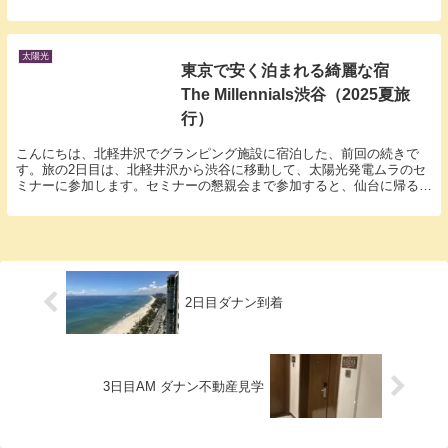
なと思います。今日は自分が他の人に教え
たいすごい人について記事にしようと思い
ます。第1位 太陽光発電ムラ太陽光発電
ムラと出会わ...
太陽光
東京で安く泊まれる綺麗な宿
The Millennials渋谷（2025夏旅
行）
こんにちは、北軽井沢でグランピング施設に宿泊した、前回の続きで
す。旅の2日目は、北軽井沢から渋谷に移動して、太陽光発電ムラのセ
ミナーに参加します。セミナーの懇親会まで参加すると、仙台に帰るの
は結構きつい。という事で宿探し。東京はホテル代が上...
2日目ダナン到着
3日目AM ダナン不動産見学