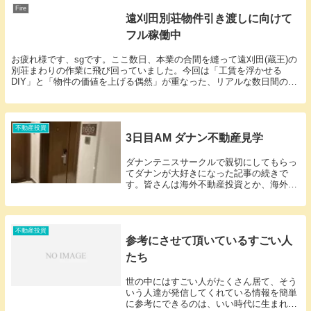
Fire
遠刈田別荘物件引き渡しに向けて
フル稼働中
お疲れ様です、sgです。ここ数日、本業の合間を縫って遠刈田(蔵王)の
別荘まわりの作業に飛び回っていました。今回は「工賃を浮かせる
DIY」と「物件の価値を上げる偶然」が重なった、リアルな数日間の記
録です。① ジモティで見つけた「ひなた工房さん...
不動産投資
3日目AM ダナン不動産見学
ダナンテニスサークルで親切にしてもらっ
てダナンが大好きになった記事の続きで
す。皆さんは海外不動産投資とか、海外移
住（ノマド的なやつとか、リタイヤ後のや
つのとか）興味はありませんか？私は3つ
とも興味があり、ダナンを知ったのはダナ
ンの不動産投資...
不動産投資
参考にさせて頂いているすごい人
たち
世の中にはすごい人がたくさん居て、そう
いう人達が発信してくれている情報を簡単
に参考にできるのは、いい時代に生まれた