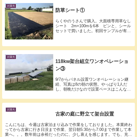
かりやすい記事はこちらでした。ここは敷
地が広く、三協...
太陽光
防草シート①
らくやのうさんで購入。大面積専用草なし
シート 2m×100mを6本 ピンと、シール
セットで買いました。初回サンプルが有
り、ものが確認できるので便利。とりあえ
ず2列敷いてみました。整地してあるとこ
ろに敷くのはそんなに難しくなかったで
す。お試し...
太陽光
118kw架台組立ワンオペレーショ
ン③
9/7からパネル設置ワンオペレーション継
続、写真は8の朝の状態。やっぱり1人だ
し、朝晩だけなので設置ペースはこんなも
の。パネルが載ってきたパレットの処分に
困るので、ジモティーに0円で引き取って
くれる人を募集。すると若い便利屋さん
が、倉庫に敷...
太陽光
古家の庭に野立て架台設置
こんにちは、今週は古家泊まり込みで作業をしておりました。本業終わ
ってから古家に行き日没まで作業、翌日朝5:30から7:00まで作業して本
業へ。。。数年前は余裕だったのに、少し衰えを感じます。でも、充実