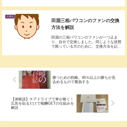
感は変わらず、アドレナリンが出てる感じが...
太陽光
田淵三相パワコンのファンの交換
方法を解説
田淵の三相パワコンのファンが一つ止ま
り、自分で交換しました。同じような状態
で困っている方のために、交換方法を記録
しておきます。自分で交換する事になった
背景2020年夏、低圧発電所の田淵の三相パ
ワコンのファンが一つ止まっている事に気
がつきまし...
勝つための戦略。90％以上の勝ちが見
込めるもので勝負する
【体験談】チアドライブで車が稼ぐ！
広告を貼るだけで報酬GETの仕組みを
解説