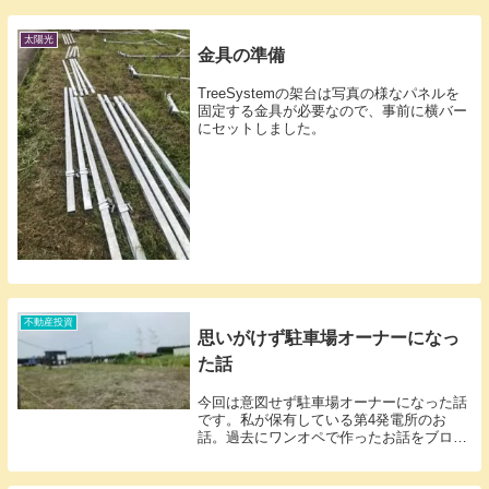
太陽光
金具の準備
TreeSystemの架台は写真の様なパネルを
固定する金具が必要なので、事前に横バー
にセットしました。
不動産投資
思いがけず駐車場オーナーになっ
た話
今回は意図せず駐車場オーナーになった話
です。私が保有している第4発電所のお
話。過去にワンオペで作ったお話をブログ
にも書いた場所です。今ブログ記事を見返
すと、完成したという記事が無く、1番わ