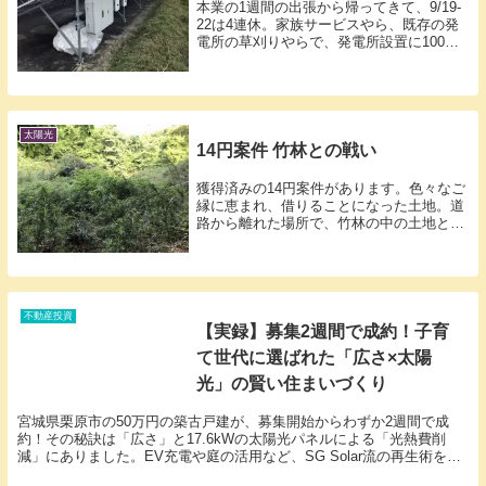
本業の1週間の出張から帰ってきて、9/19-
22は4連休。家族サービスやら、既存の発
電所の草刈りやらで、発電所設置に100%
注力できないものの、着々と進めます。こ
ちらはHuaweiの4.95ktlパワコン10台の構成
です。200%超の過積載...
太陽光
14円案件 竹林との戦い
獲得済みの14円案件があります。色々なご
縁に恵まれ、借りることになった土地。道
路から離れた場所で、竹林の中の土地とい
うことで、今までの経験の中でも1番難し
い立地なのですが、なんとか開拓して進め
たいと思っています。かなり高齢化が進ん
でいる地域...
不動産投資
​【実録】募集2週間で成約！子育
て世代に選ばれた「広さ×太陽
光」の賢い住まいづくり
宮城県栗原市の50万円の築古戸建が、募集開始からわずか2週間で成
約！その秘訣は「広さ」と17.6kWの太陽光パネルによる「光熱費削
減」にありました。EV充電や庭の活用など、SG Solar流の再生術を公
開します。