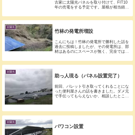
古家に太陽光パネルを取り付けて、FIT10
年の売電をする予定です。屋根が相当錆び
ているので、塗装してからパネルを設置す
る事にしました。私はトタン屋根の塗装な
どした事ありません。リサーチしたとこ
ろ、錆びの...
太陽光
竹林の発電所増設
こんにちは！竹林の発電所で勝利した話を
過去に投稿しましたが、その発電所は、部
材はあるのにスペースが無く、完全では無
い状態です。本当は99kwのはずが、
81.6kwしか設置できていない状態。場所自
体はあるのですが、開拓しないと使えませ
ん。今ま...
太陽光
助っ人現る（パネル設置完了）
前回、パレット引き取ってくれることにな
った便利屋さんの話を書きました。ダメ元
で手伝ってもらえないか、相談したとこ
ろ、OKとのこと。9/12土曜日までに2列半
1人で設置しておいて、9/13日曜日に残り2
列半を2人で、1日かけてパネル設置完
了。...
太陽光
パワコン設置