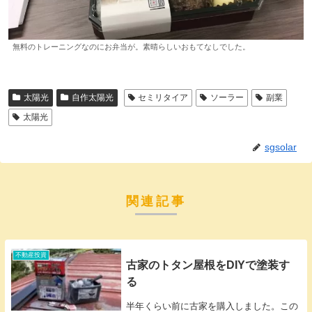
無料のトレーニングなのにお弁当が。素晴らしいおもてなしでした。
太陽光
自作太陽光
セミリタイア
ソーラー
副業
太陽光
sgsolar
関連記事
不動産投資
古家のトタン屋根をDIYで塗装す
る
半年くらい前に古家を購入しました。この