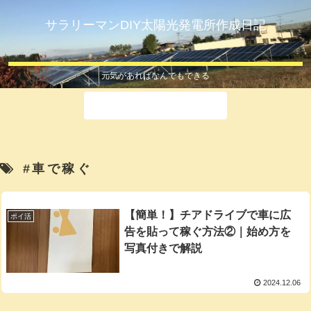
サラリーマンDIY太陽光発電所作成日記
元気があればなんでもできる
ホーム
#車で稼ぐ
【簡単！】チアドライブで車に広
ポイ活
告を貼って稼ぐ方法②｜始め方を
写真付きで解説
2024.12.06