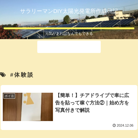
サラリーマンDIY太陽光発電所作成日記
元気があればなんでもできる
ホーム
#体験談
【簡単！】チアドライブで車に広
ポイ活
告を貼って稼ぐ方法②｜始め方を
写真付きで解説
2024.12.06